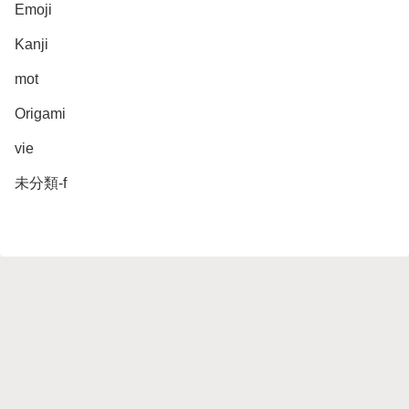
Emoji
Kanji
mot
Origami
vie
未分類-f