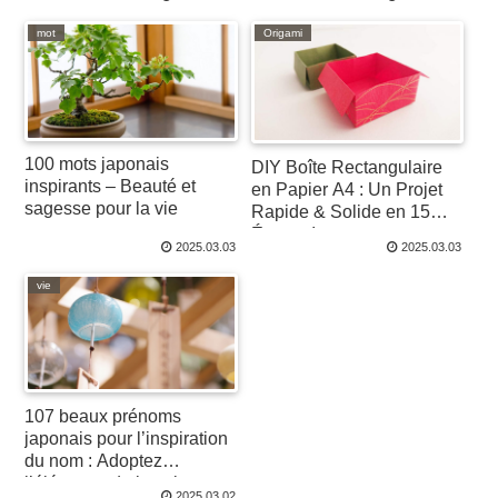
mot
Origami
100 mots japonais
DIY Boîte Rectangulaire
inspirants – Beauté et
en Papier A4 : Un Projet
sagesse pour la vie
Rapide & Solide en 15
Étapes !
2025.03.03
2025.03.03
vie
107 beaux prénoms
japonais pour l’inspiration
du nom : Adoptez
l’élégance de la culture
2025.03.02