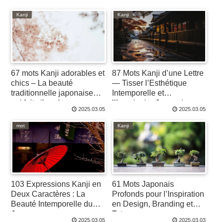
Kanji
Kanji
67 mots Kanji adorables et
87 Mots Kanji d’une Lettre
chics – La beauté
— Tisser l’Esthétique
traditionnelle japonaise
Intemporelle et
qui fait vibrer le cœur
l’Imaginaire Japonais
2025.03.05
2025.03.05
mot
Kanji
103 Expressions Kanji en
61 Mots Japonais
Deux Caractères : La
Profonds pour l’Inspiration
Beauté Intemporelle du
en Design, Branding et
Japon
Tatouage
2025.03.05
2025.03.03