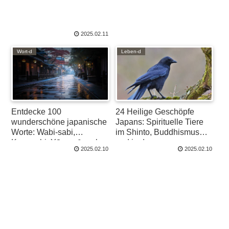
2025.02.11
Wort-d
Leben-d
Entdecke 100
24 Heilige Geschöpfe
wunderschöne japanische
Japans: Spirituelle Tiere
Worte: Wabi-sabi,
im Shinto, Buddhismus
Komorebi, Yūgen & mehr
und in der
2025.02.10
2025.02.10
Volksüberlieferung