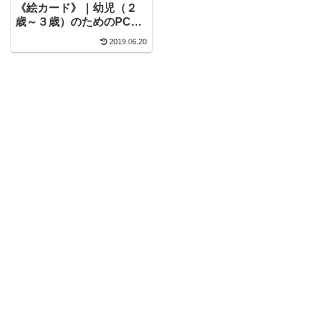
《絵カード》｜幼児（２
歳～３歳）のためのPC・
スマホで知育
2019.06.20